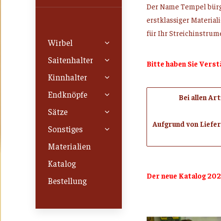
Der Name Tempel bürgt
erstklassiger Materia
für Ihr Streichinstru
Wirbel
Saitenhalter
Bitte haben Sie Verst
Kinnhalter
Endknöpfe
Bei allen Ar
Sätze
Aufgrund von Liefe
Sonstiges
Materialien
Katalog
Der neue Katalog 202
Bestellung